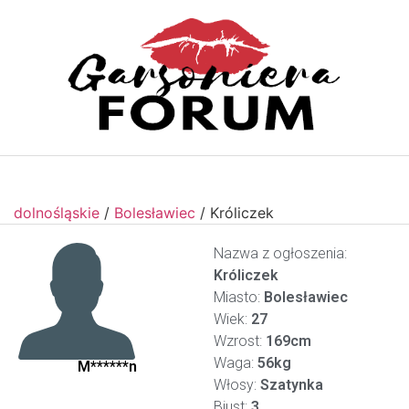
dolnośląskie
/
Bolesławiec
/
Króliczek
Nazwa z ogłoszenia:
Króliczek
Miasto:
Bolesławiec
Wiek:
27
Wzrost:
169cm
Waga:
56kg
M******n
Włosy:
Szatynka
Biust:
3