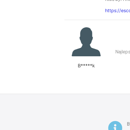
https://es
Najlep
B*****k
B