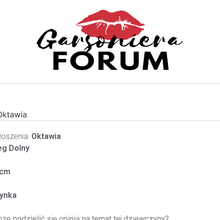
Oktawia
oszenia:
Oktawia
g Dolny
cm
ynka
oże podzielić się opinią na temat tej dziewczyny?