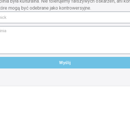
pinia była kulturalna. Nie tolerujemy fałszywych oskarżeń, ani ko
tóre mogą być odebrane jako kontrowersyjne.
Wyślij