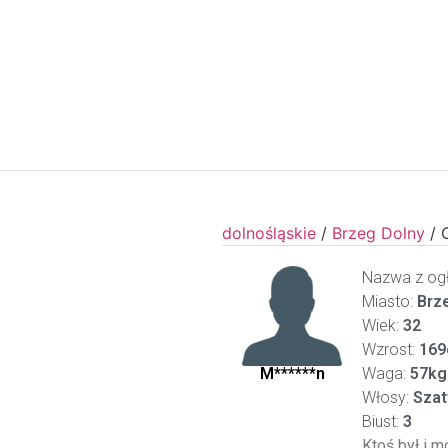
dolnośląskie
/
Brzeg Dolny
/
Nazwa z ogł
Miasto:
Brze
Wiek:
32
Wzrost:
169
M******n
Waga:
57kg
Włosy:
Szat
Biust:
3
Ktoś był i m