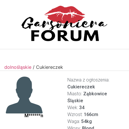
dolnośląskie
/
Cukiereczek
Nazwa z ogłoszenia:
Cukiereczek
Miasto:
Ząbkowice
Śląskie
Wiek:
34
Wzrost:
166cm
M******n
Waga:
54kg
Włosy:
Blond