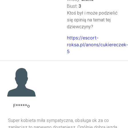
Biust:
3
Ktoś był i może podzielić
się opinią na temat tej
dziewczyny?
https://escort-
roksa.pl/anons/cukiereczek-
5
F*****o
Super kobieta miła sympatyczna, obsługa ok za co
zapłacisz to napewno dostaniesz. Ogólnie dobra jazda