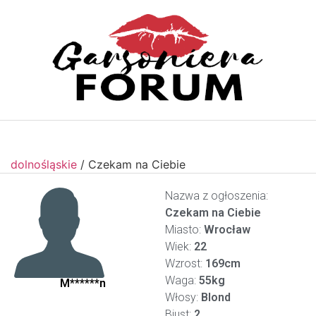
dolnośląskie
/
Czekam na Ciebie
Nazwa z ogłoszenia:
Czekam na Ciebie
Miasto:
Wrocław
Wiek:
22
Wzrost:
169cm
Waga:
55kg
M******n
Włosy:
Blond
Biust:
2