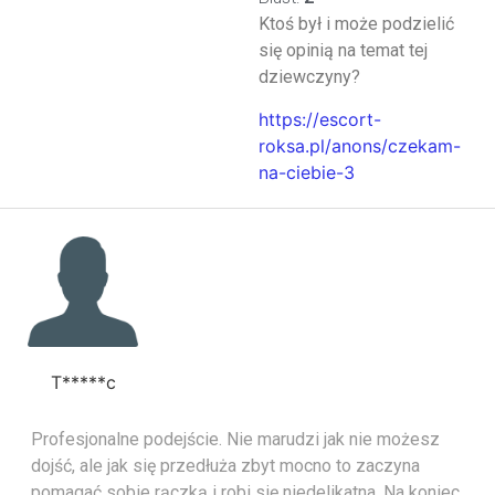
Ktoś był i może podzielić
się opinią na temat tej
dziewczyny?
https://escort-
roksa.pl/anons/czekam-
na-ciebie-3
T*****c
Profesjonalne podejście. Nie marudzi jak nie możesz
dojść, ale jak się przedłuża zbyt mocno to zaczyna
pomagać sobie rączką i robi się niedelikatna. Na koniec