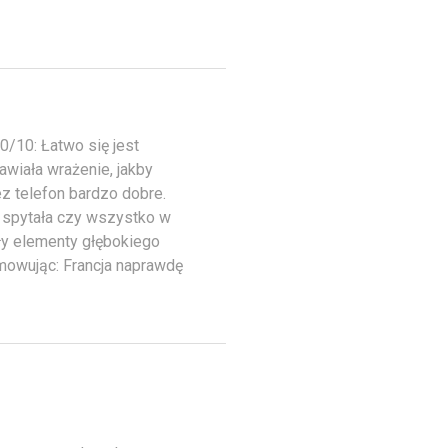
/10: Łatwo się jest
wiała wrażenie, jakby
ez telefon bardzo dobre.
ę spytała czy wszystko w
ły elementy głębokiego
umowując: Francja naprawdę