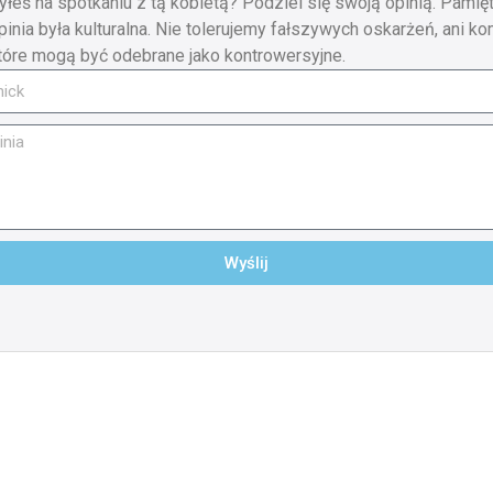
yłeś na spotkaniu z tą kobietą? Podziel się swoją opinią. Pamięt
pinia była kulturalna. Nie tolerujemy fałszywych oskarżeń, ani ko
tóre mogą być odebrane jako kontrowersyjne.
Wyślij