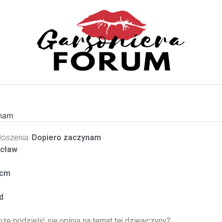
ynam
oszenia:
Dopiero zaczynam
cław
cm
d
oże podzielić się opinią na temat tej dziewczyny?