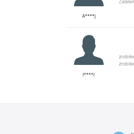
Zalale
A****j
zrobiłe
zrobiłe
I****r