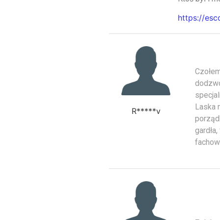
https://es
Czołem
dodzwo
specjal
Laska 
R*****v
porząd
gardła,
fachow