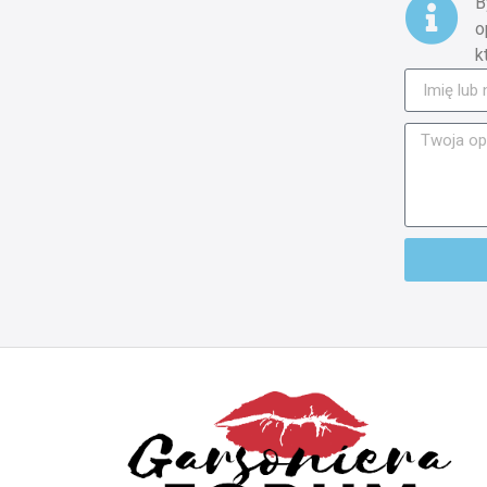
B
o
k