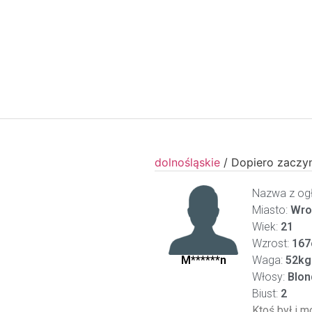
dolnośląskie
/
Dopiero zacz
Nazwa z ogł
Miasto:
Wro
Wiek:
21
Wzrost:
167
M******n
Waga:
52kg
Włosy:
Blon
Biust:
2
Ktoś był i m