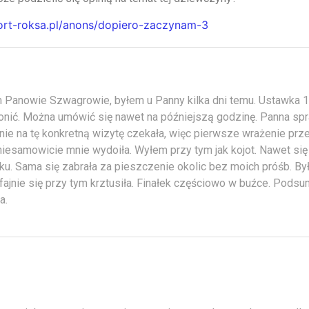
cort-roksa.pl/anons/dopiero-zaczynam-3
 Panowie Szwagrowie, byłem u Panny kilka dni temu. Ustawka 10
nić. Można umówić się nawet na późniejszą godzinę. Panna spra
nie na tę konkretną wizytę czekała, więc pierwsze wrażenie prz
niesamowicie mnie wydoiła. Wyłem przy tym jak kojot. Nawet si
ku. Sama się zabrała za pieszczenie okolic bez moich próśb. By
 fajnie się przy tym krztusiła. Finałek częściowo w buźce. Pods
a.