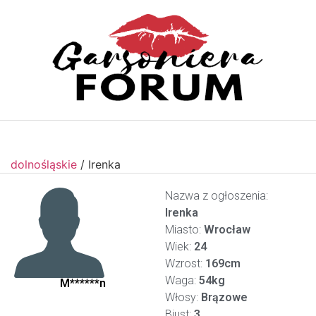
dolnośląskie
/
Irenka
Nazwa z ogłoszenia:
Irenka
Miasto:
Wrocław
Wiek:
24
Wzrost:
169cm
Waga:
54kg
M******n
Włosy:
Brązowe
Biust:
3