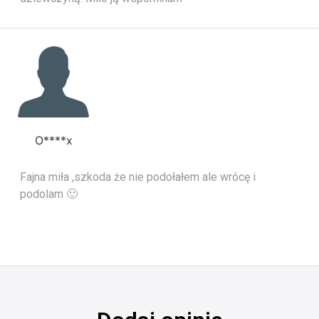
O****x
Fajna miła ,szkoda że nie podołałem ale wrócę i
podolam 🙂