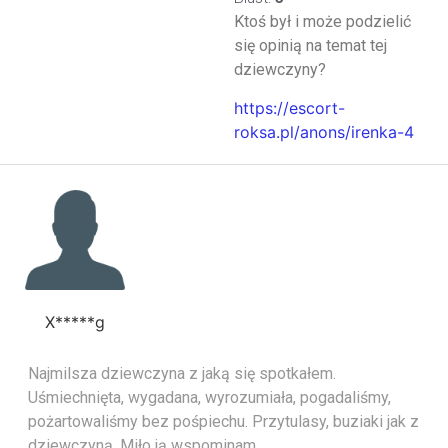
Ktoś był i może podzielić
się opinią na temat tej
dziewczyny?
https://escort-
roksa.pl/anons/irenka-4
X*****g
Najmilsza dziewczyna z jaką się spotkałem.
Uśmiechnięta, wygadana, wyrozumiała, pogadaliśmy,
pożartowaliśmy bez pośpiechu. Przytulasy, buziaki jak z
dziewczyną. Miło ją wspominam