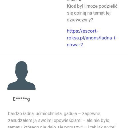
Ktoś był i może podzielić
się opinią na temat tej
dziewczyny?
https://escort-
roksa.pl/anons/ladna-i-
nowa-2
E*****g
bardzo ładna, uśmiechnięta, gaduła – zapewne
zanudzałem ją swoimi opowieściami – ale nie było
tematu, którego nie dało się poruszyć – i tak jak wyżej