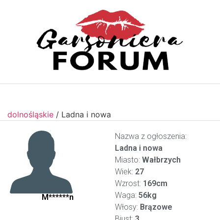
dolnośląskie
/
Ladna i nowa
Nazwa z ogłoszenia:
Ladna i nowa
Miasto:
Wałbrzych
Wiek:
27
Wzrost:
169cm
Waga:
56kg
M******n
Włosy:
Brązowe
Biust:
3