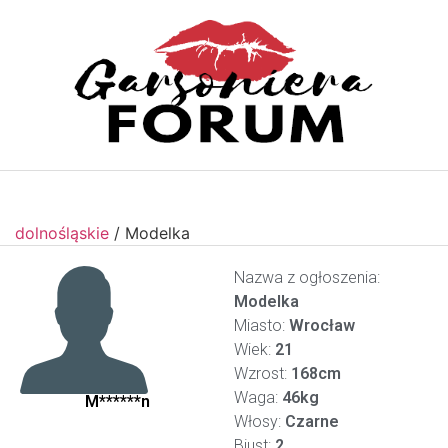
dolnośląskie
/
Modelka
Nazwa z ogłoszenia:
Modelka
Miasto:
Wrocław
Wiek:
21
Wzrost:
168cm
Waga:
46kg
M******n
Włosy:
Czarne
Biust:
2