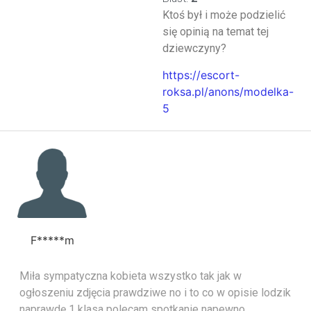
Ktoś był i może podzielić
się opinią na temat tej
dziewczyny?
https://escort-
roksa.pl/anons/modelka-
5
F*****m
Miła sympatyczna kobieta wszystko tak jak w
ogłoszeniu zdjęcia prawdziwe no i to co w opisie lodzik
naprawdę 1 klasa polecam spotkanie napewno