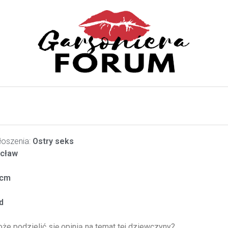
oszenia:
Ostry seks
cław
cm
d
oże podzielić się opinią na temat tej dziewczyny?