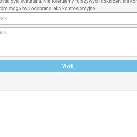
pinia była kulturalna. Nie tolerujemy fałszywych oskarżeń, ani ko
tóre mogą być odebrane jako kontrowersyjne.
Wyślij