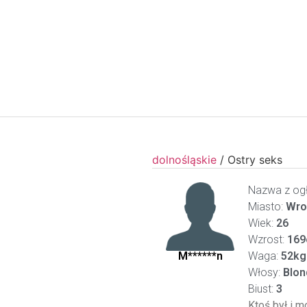
dolnośląskie
/
Ostry seks
Nazwa z ogł
Miasto:
Wro
Wiek:
26
Wzrost:
169
M******n
Waga:
52kg
Włosy:
Blon
Biust:
3
Ktoś był i m