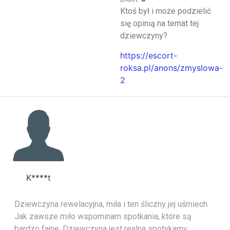
Ktoś był i może podzielić
się opinią na temat tej
dziewczyny?
https://escort-
roksa.pl/anons/zmyslowa-
2
K****t
Dziewczyna rewelacyjna, miła i ten śliczny jej uśmiech.
Jak zawsze miło wspominam spotkania, które są
bardzo fajne. Dziewczyna jest realna spotykamy