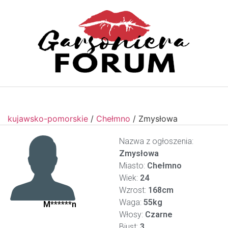
kujawsko-pomorskie
/
Chełmno
/
Zmysłowa
Nazwa z ogłoszenia:
Zmysłowa
Miasto:
Chełmno
Wiek:
24
Wzrost:
168cm
Waga:
55kg
M******n
Włosy:
Czarne
Biust:
3