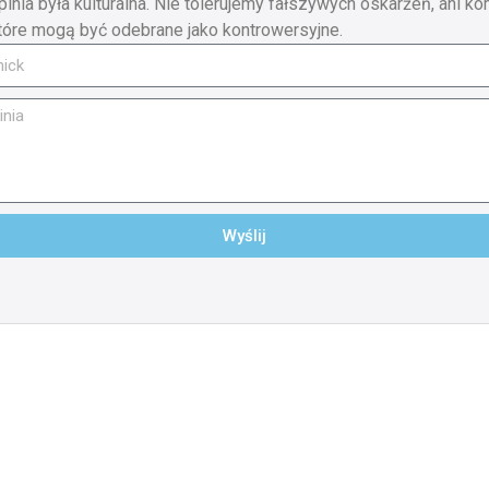
pinia była kulturalna. Nie tolerujemy fałszywych oskarżeń, ani ko
tóre mogą być odebrane jako kontrowersyjne.
Wyślij