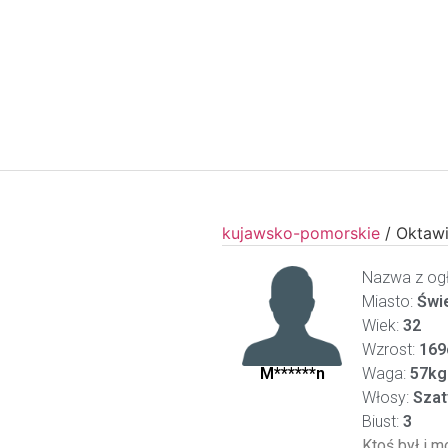
kujawsko-pomorskie
/
Oktaw
Nazwa z ogł
Miasto:
Świ
Wiek:
32
Wzrost:
169
M******n
Waga:
57kg
Włosy:
Szat
Biust:
3
Ktoś był i m