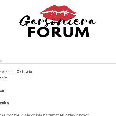
ia
oszenia:
Oktawia
ecie
cm
ynka
oże podzielić się opinią na temat tej dziewczyny?