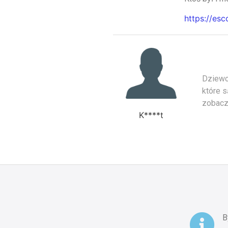
https://es
Dziewcz
które 
zobacz
K****t
B