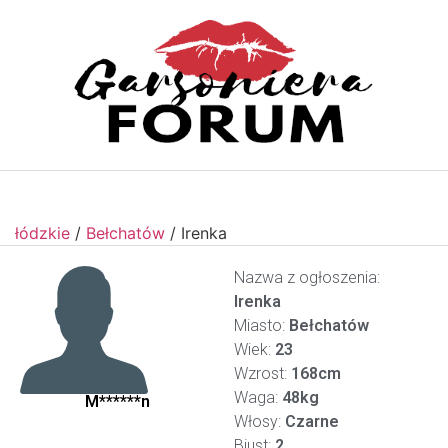
łódzkie
/
Bełchatów
/
Irenka
Nazwa z ogłoszenia:
Irenka
Miasto:
Bełchatów
Wiek:
23
Wzrost:
168cm
Waga:
48kg
M******n
Włosy:
Czarne
Biust:
2