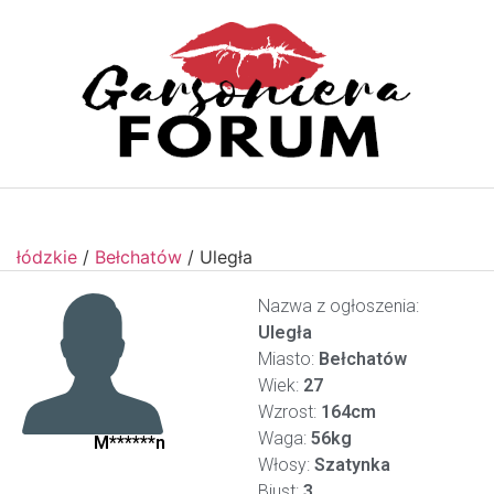
łódzkie
/
Bełchatów
/
Uległa
Nazwa z ogłoszenia:
Uległa
Miasto:
Bełchatów
Wiek:
27
Wzrost:
164cm
Waga:
56kg
M******n
Włosy:
Szatynka
Biust:
3