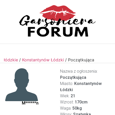
łódzkie
/
Konstantynów Łódzki
/
Początkująca
Nazwa z ogłoszenia:
Początkująca
Miasto:
Konstantynów
Łódzki
Wiek:
21
Wzrost:
170cm
M******n
Waga:
50kg
Włosy:
Szatynka