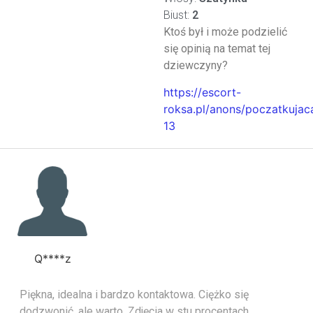
Biust:
2
Ktoś był i może podzielić
się opinią na temat tej
dziewczyny?
https://escort-
roksa.pl/anons/poczatkujac
13
Q****z
Piękna, idealna i bardzo kontaktowa. Ciężko się
dodzwonić, ale warto. Zdjęcia w stu procentach