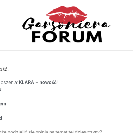
ość!
oszenia:
KLARA – nowość!
k
cm
d
oże podzielić się opinią na temat tej dziewczyny?