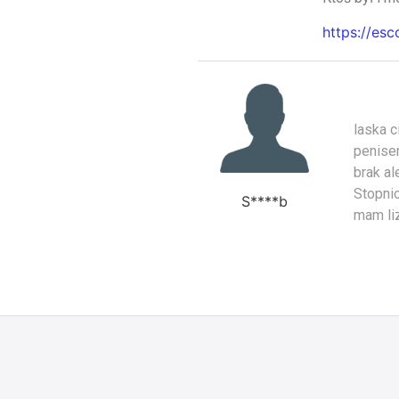
https://es
laska c
penise
brak al
Stopnio
S****b
mam liz