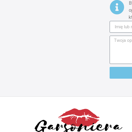
B
o
k