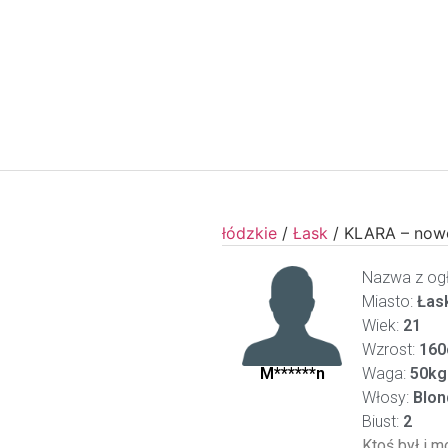
łódzkie
/
Łask
/
KLARA – now
Nazwa z ogł
Miasto:
Łas
Wiek:
21
Wzrost:
160
M******n
Waga:
50kg
Włosy:
Blon
Biust:
2
Ktoś był i m