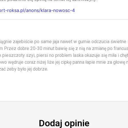
cort-roksa.pl/anons/klara-nowosc-4
iągnie zajebiście po same jaja nawet w gumie odczucia świetne i
m Przez dobre 20-30 minut bawię się z nią na zmianę po francu
e pieszczoty szyi, piersi no problem laska okazuje się miła i chę
wo wędruje coraz niżej liże jej cipkę panna łapie mnie za głowę 
ać żeby było jej dobrze.
Dodaj opinie