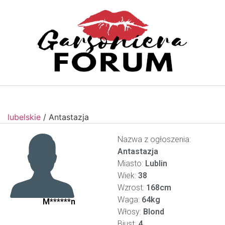
lubelskie
/
Antastazja
Nazwa z ogłoszenia:
Antastazja
Miasto:
Lublin
Wiek:
38
Wzrost:
168cm
Waga:
64kg
M******n
Włosy:
Blond
Biust:
4