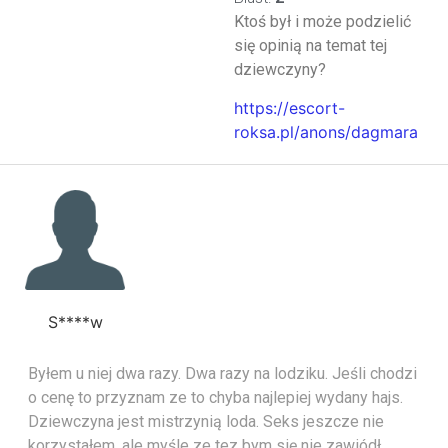
Ktoś był i może podzielić
się opinią na temat tej
dziewczyny?
https://escort-
roksa.pl/anons/dagmara
S****w
Byłem u niej dwa razy. Dwa razy na lodziku. Jeśli chodzi
o cenę to przyznam ze to chyba najlepiej wydany hajs.
Dziewczyna jest mistrzynią loda. Seks jeszcze nie
korzystałem, ale myśle ze tez bym się nie zawiódł.