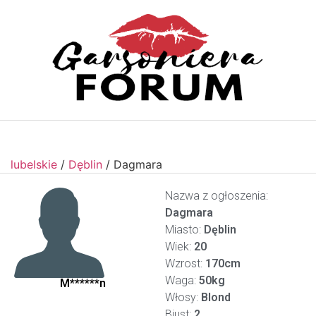
lubelskie
/
Dęblin
/
Dagmara
Nazwa z ogłoszenia:
Dagmara
Miasto:
Dęblin
Wiek:
20
Wzrost:
170cm
Waga:
50kg
M******n
Włosy:
Blond
Biust:
2