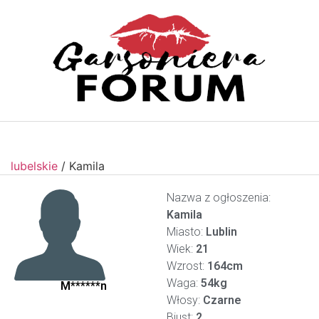
lubelskie
/
Kamila
Nazwa z ogłoszenia:
Kamila
Miasto:
Lublin
Wiek:
21
Wzrost:
164cm
Waga:
54kg
M******n
Włosy:
Czarne
Biust:
2