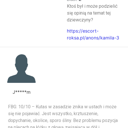
Ktoś był i może podzielić
się opinią na temat tej
dziewczyny?
https://escort-
roksa.pl/anons/kamila-3
J*****m
FBG: 10/10 – Kutas w zasadzie znika w ustach i może
się nie pojawiać. Jest wszystko, krztuszenie,
dopychanie, okolice, sporo śliny. Bez problemu pozycja
na plecach na łóżku z głową zwisającą w dół i