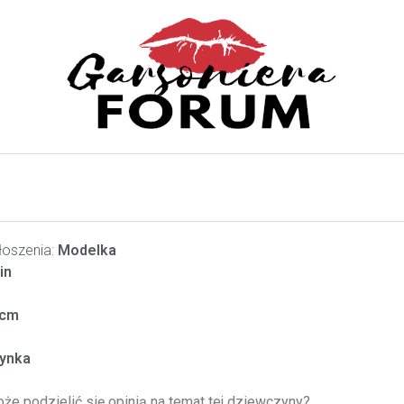
oszenia:
Modelka
in
cm
ynka
oże podzielić się opinią na temat tej dziewczyny?