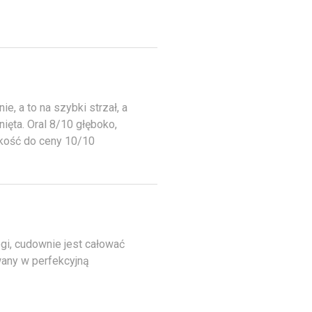
, a to na szybki strzał, a
ięta. Oral 8/10 głęboko,
akość do ceny 10/10
ogi, cudownie jest całować
owany w perfekcyjną