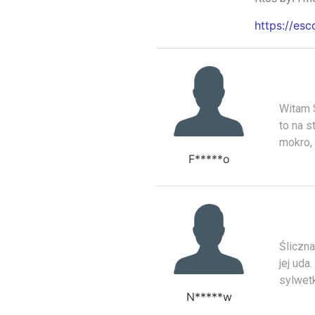
https://es
Witam S
to na s
mokro,
F*****o
Śliczna
jej uda
sylwet
N*****w