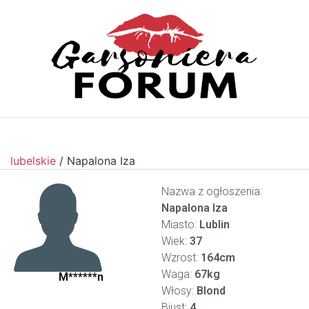
lubelskie
/
Napalona Iza
Nazwa z ogłoszenia:
Napalona Iza
Miasto:
Lublin
Wiek:
37
Wzrost:
164cm
Waga:
67kg
M******n
Włosy:
Blond
Biust:
4