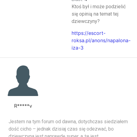
Ktoś był i może podzielić
się opinią na temat tej
dziewczyny?
https://escort-
roksa.pl/anons/napalona-
iza-3
R*****v
Jestem na tym forum od dawna, dotychczas siedziałem
dość cicho – jednak dzisiaj czas się odezwać, bo
dziewczyna jest naprawdę super, a że jest