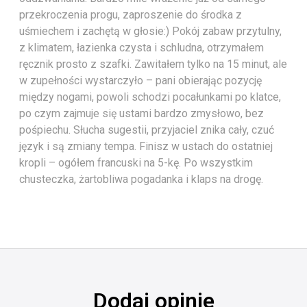
przekroczenia progu, zaproszenie do środka z
uśmiechem i zachętą w głosie:) Pokój zabaw przytulny,
z klimatem, łazienka czysta i schludna, otrzymałem
ręcznik prosto z szafki. Zawitałem tylko na 15 minut, ale
w zupełności wystarczyło – pani obierając pozycję
między nogami, powoli schodzi pocałunkami po klatce,
po czym zajmuje się ustami bardzo zmysłowo, bez
pośpiechu. Słucha sugestii, przyjaciel znika cały, czuć
język i są zmiany tempa. Finisz w ustach do ostatniej
kropli – ogółem francuski na 5-kę. Po wszystkim
chusteczka, żartobliwa pogadanka i klaps na drogę.
Dodaj opinie