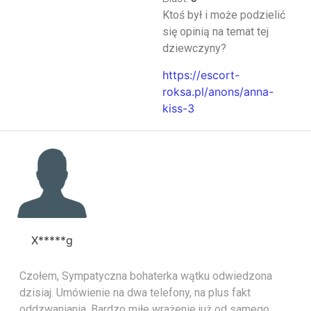
Ktoś był i może podzielić
się opinią na temat tej
dziewczyny?
https://escort-
roksa.pl/anons/anna-
kiss-3
X*****g
Czołem, Sympatyczna bohaterka wątku odwiedzona
dzisiaj. Umówienie na dwa telefony, na plus fakt
oddzwaniania. Bardzo miłe wrażenie już od samego