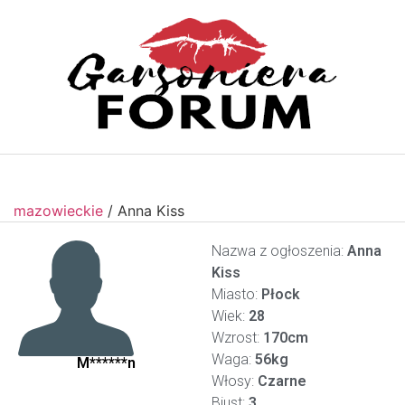
mazowieckie
/
Anna Kiss
Nazwa z ogłoszenia:
Anna
Kiss
Miasto:
Płock
Wiek:
28
Wzrost:
170cm
Waga:
56kg
M******n
Włosy:
Czarne
Biust:
3