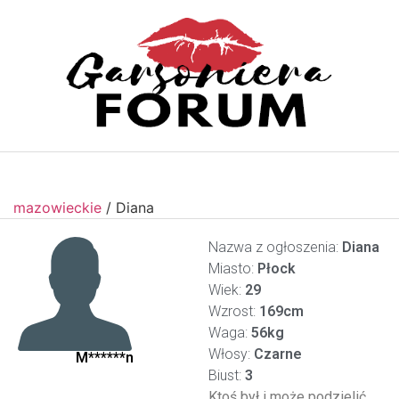
mazowieckie
/
Diana
Nazwa z ogłoszenia:
Diana
Miasto:
Płock
Wiek:
29
Wzrost:
169cm
Waga:
56kg
Włosy:
Czarne
M******n
Biust:
3
Ktoś był i może podzielić