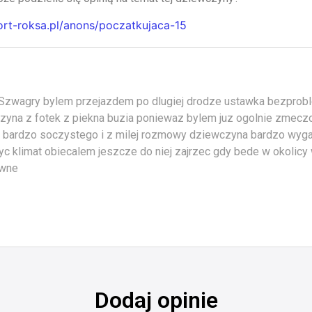
cort-roksa.pl/anons/poczatkujaca-15
Szwagry bylem przejazdem po dlugiej drodze ustawka bezpro
zyna z fotek z piekna buzia poniewaz bylem juz ogolnie zmecz
a bardzo soczystego i z milej rozmowy dziewczyna bardzo wyga
yc klimat obiecalem jeszcze do niej zajrzec gdy bede w okolicy
ywne
Dodaj opinie