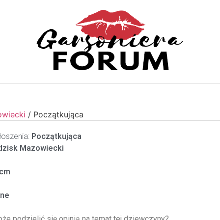
owiecki
/
Początkująca
oszenia:
Początkująca
zisk Mazowiecki
cm
ne
oże podzielić się opinią na temat tej dziewczyny?