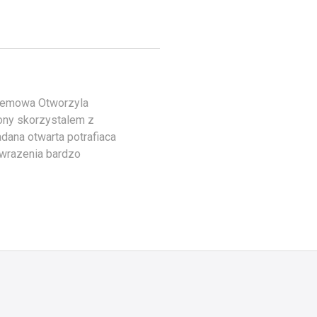
blemowa Otworzyla
ony skorzystalem z
dana otwarta potrafiaca
 wrazenia bardzo