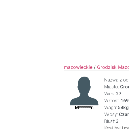
mazowieckie
/
Grodzisk Maz
Nazwa z ogł
Miasto:
Grod
Wiek:
27
Wzrost:
169
M******n
Waga:
54kg
Włosy:
Czar
Biust:
3
Ktoś był i m