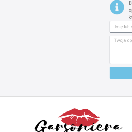
B
o
k