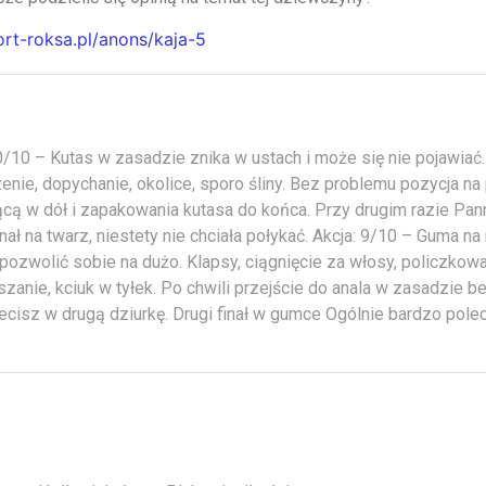
ort-roksa.pl/anons/kaja-5
/10 – Kutas w zasadzie znika w ustach i może się nie pojawiać
enie, dopychanie, okolice, sporo śliny. Bez problemu pozycja na
ącą w dół i zapakowania kutasa do końca. Przy drugim razie Pan
inał na twarz, niestety nie chciała połykać. Akcja: 9/10 – Guma na
ozwolić sobie na dużo. Klapsy, ciągnięcie za włosy, policzkowan
zanie, kciuk w tyłek. Po chwili przejście do anala w zasadzie 
 lecisz w drugą dziurkę. Drugi finał w gumce Ogólnie bardzo pole