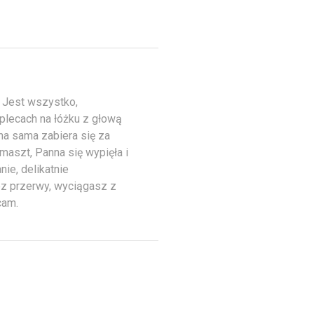
. Jest wszystko,
 plecach na łóżku z głową
na sama zabiera się za
 maszt, Panna się wypięła i
ie, delikatnie
bez przerwy, wyciągasz z
cam.