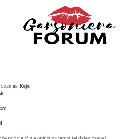
oszenia:
Kaja
ck
cm
d
oże podzielić się opinią na temat tej dziewczyny?