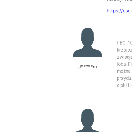
https://esc
FBG: 10
krztusz
zwisaj
loda. F
J*****m
można p
przydus
cipki i