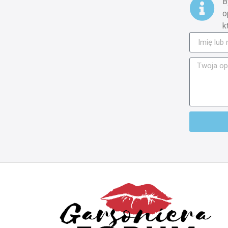
B
o
k