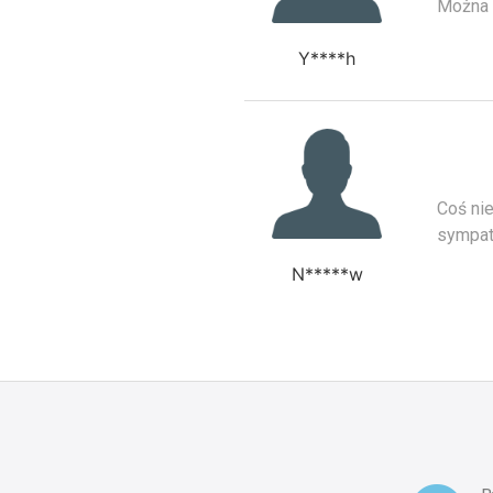
Można s
Y****h
Coś ni
sympat
N*****w