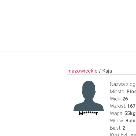
mazowieckie
/
Kaja
Nazwa z ogł
Miasto:
Pło
Wiek:
26
Wzrost:
167
M******n
Waga:
55kg
Włosy:
Blon
Biust:
2
Ktoś był i m