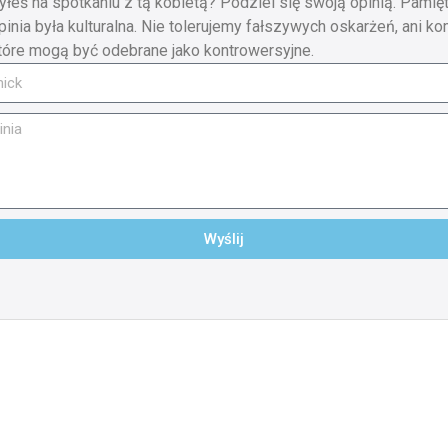
yłeś na spotkaniu z tą kobietą? Podziel się swoją opinią. Pamięt
pinia była kulturalna. Nie tolerujemy fałszywych oskarżeń, ani ko
tóre mogą być odebrane jako kontrowersyjne.
Wyślij