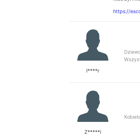
https://esc
Dziewc
Wszyst
I****r
Kobieta
Z*****i