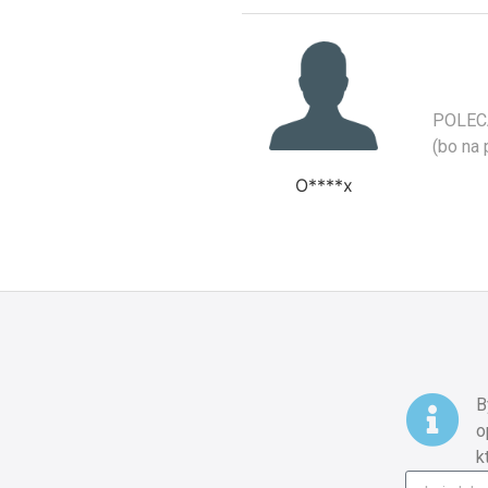
POLECA
(bo na 
O****x
B
o
k