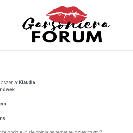
oszenia:
Klaudia
anówek
cm
ne
oże podzielić się opinią na temat tej dziewczyny?