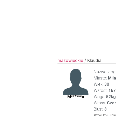
mazowieckie
/
Klaudia
Nazwa z ogł
Miasto:
Mil
Wiek:
30
Wzrost:
167
M******n
Waga:
52kg
Włosy:
Czar
Biust:
3
Ktoś był i m