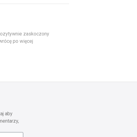
 pozytywnie zaskoczony
wrócę po więcej
aj aby
mentarzy,