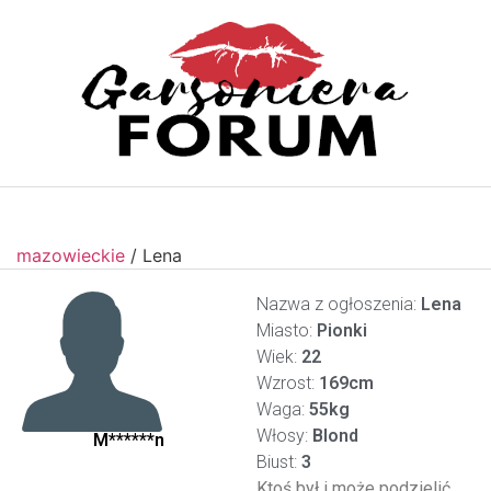
mazowieckie
/
Lena
Nazwa z ogłoszenia:
Lena
Miasto:
Pionki
Wiek:
22
Wzrost:
169cm
Waga:
55kg
Włosy:
Blond
M******n
Biust:
3
Ktoś był i może podzielić