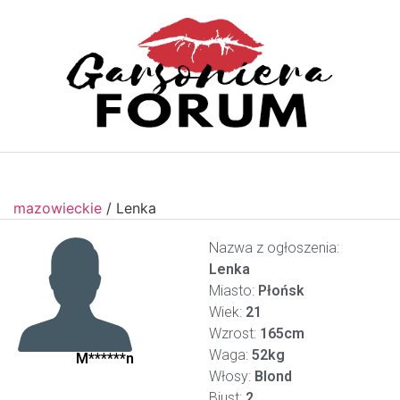
mazowieckie
/
Lenka
Nazwa z ogłoszenia:
Lenka
Miasto:
Płońsk
Wiek:
21
Wzrost:
165cm
Waga:
52kg
M******n
Włosy:
Blond
Biust:
2