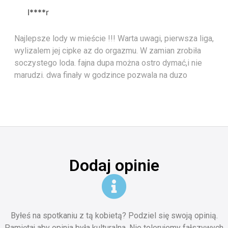
I****r
Najlepsze lody w mieście !!! Warta uwagi, pierwsza liga,
wylizalem jej cipke az do orgazmu. W zamian zrobiła
soczystego loda. fajna dupa można ostro dymać,i nie
marudzi. dwa finały w godzince pozwala na duzo
Dodaj opinie
Byłeś na spotkaniu z tą kobietą? Podziel się swoją opinią.
Pamiętaj aby opinia była kulturalna. Nie tolerujemy fałszywych