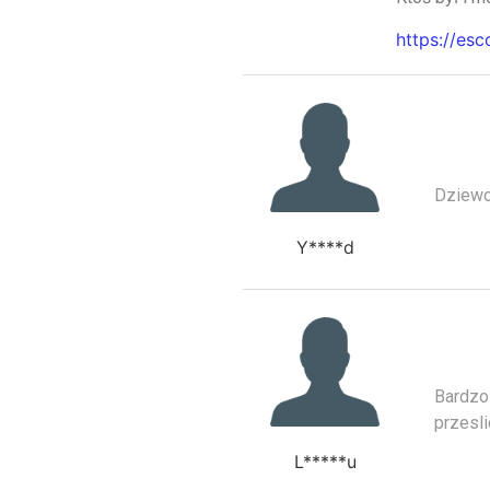
https://esc
Dziewc
Y****d
Bardzo 
przesl
L*****u