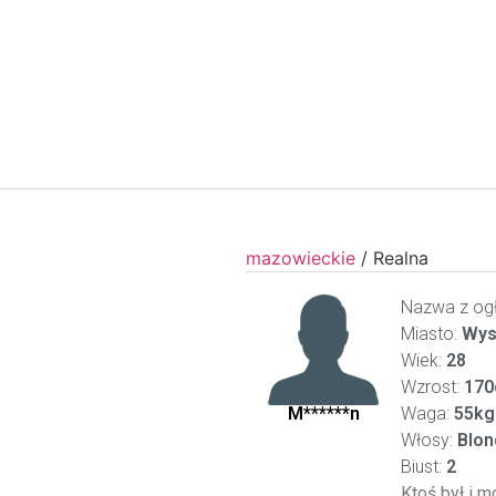
mazowieckie
/
Realna
Nazwa z ogł
Miasto:
Wys
Wiek:
28
Wzrost:
170
M******n
Waga:
55kg
Włosy:
Blon
Biust:
2
Ktoś był i m