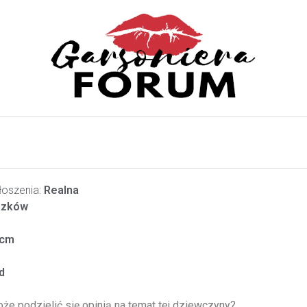
oszenia:
Realna
zków
cm
d
oże podzielić się opinią na temat tej dziewczyny?