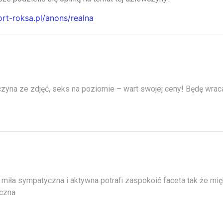
ort-roksa.pl/anons/realna
zyna ze zdjęć, seks na poziomie – wart swojej ceny! Będę wraca
miła sympatyczna i aktywna potrafi zaspokoić faceta tak że mię
iczna