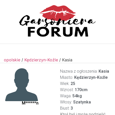
opolskie
/
Kędzierzyn-Koźle
/
Kasia
Nazwa z ogłoszenia:
Kasia
Miasto:
Kędzierzyn-Koźle
Wiek:
25
Wzrost:
170cm
Waga:
54kg
Włosy:
Szatynka
M******n
Biust:
3
Ktoś był i może podzielić