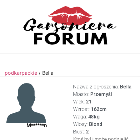
podkarpackie
/
Bella
Nazwa z ogłoszenia:
Bella
Miasto:
Przemyśl
Wiek:
21
Wzrost:
162cm
Waga:
48kg
Włosy:
Blond
M******n
Biust:
2
Ktoś był i może podzielić