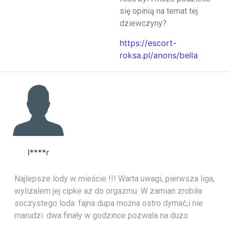
się opinią na temat tej
dziewczyny?
https://escort-
roksa.pl/anons/bella
I****r
Najlepsze lody w mieście !!! Warta uwagi, pierwsza liga,
wylizalem jej cipke az do orgazmu. W zamian zrobiła
soczystego loda. fajna dupa można ostro dymać,i nie
marudzi. dwa finały w godzince pozwala na duzo