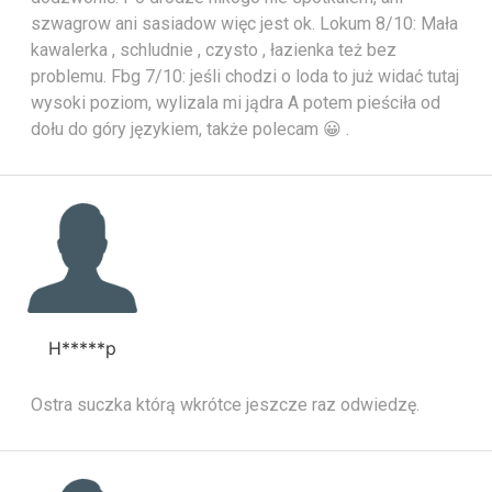
szwagrow ani sasiadow więc jest ok. Lokum 8/10: Mała
kawalerka , schludnie , czysto , łazienka też bez
problemu. Fbg 7/10: jeśli chodzi o loda to już widać tutaj
wysoki poziom, wylizala mi jądra A potem pieściła od
dołu do góry językiem, także polecam 😀 .
H*****p
Ostra suczka którą wkrótce jeszcze raz odwiedzę.