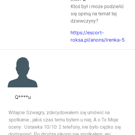
Ktoś był i może podzielić
się opinią na temat tej
dziewczyny?
https://escort-
roksa.pl/anons/irenka-5
Q****u
Witajcie Szwagry, zdecydowałem się umówić na
spotkanie , jakiś czas temu byłem u niej. A o To Moje
oceny : Ustawka 10/10: 2 telefony, nie było ciężko się
dodzwonić. Po drodze nikogo nie spotkałem, ani