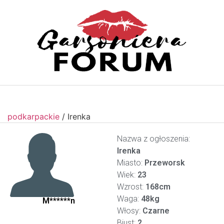
podkarpackie
/
Irenka
Nazwa z ogłoszenia:
Irenka
Miasto:
Przeworsk
Wiek:
23
Wzrost:
168cm
Waga:
48kg
M******n
Włosy:
Czarne
Biust:
2