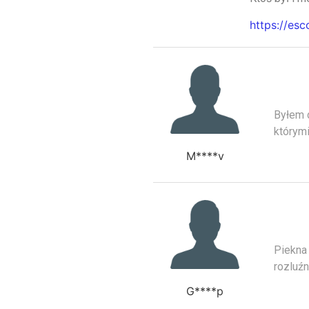
https://esc
Byłem d
którym
M****v
Piekna 
rozluźn
G****p