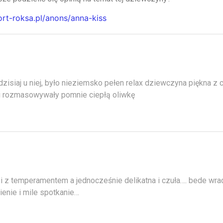
ort-roksa.pl/anons/anna-kiss
zisiaj u niej, było nieziemsko pełen relax dziewczyna piękna z
i rozmasowywały pomnie ciepłą oliwkę
i z temperamentem a jednocześnie delikatna i czuła…. bede wraca
ienie i mile spotkanie…