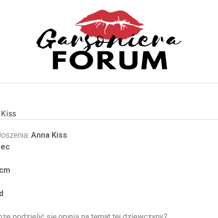
 Kiss
oszenia:
Anna Kiss
lec
cm
d
oże podzielić się opinią na temat tej dziewczyny?