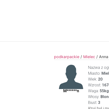
podkarpackie
/
Mielec
/
Anna
Nazwa z ogł
Miasto:
Mie
Wiek:
20
Wzrost:
167
M******n
Waga:
55kg
Włosy:
Blon
Biust:
3
Ktoś był i m