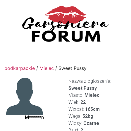
podkarpackie
/
Mielec
/
Sweet Pussy
Nazwa z ogłoszenia:
Sweet Pussy
Miasto:
Mielec
Wiek:
22
Wzrost:
165cm
Waga:
52kg
M******n
Włosy:
Czarne
Biust:
2