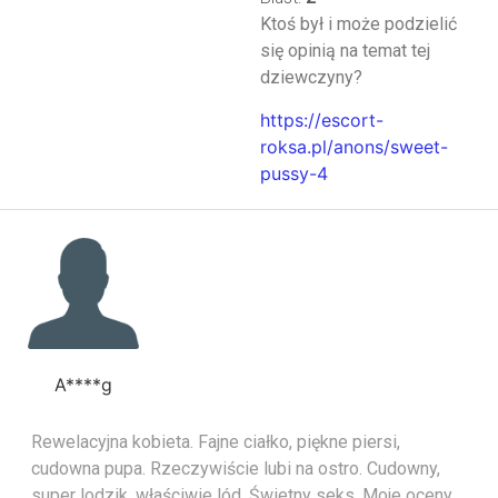
Ktoś był i może podzielić
się opinią na temat tej
dziewczyny?
https://escort-
roksa.pl/anons/sweet-
pussy-4
A****g
Rewelacyjna kobieta. Fajne ciałko, piękne piersi,
cudowna pupa. Rzeczywiście lubi na ostro. Cudowny,
super lodzik, właściwie lód. Świetny seks. Moje oceny