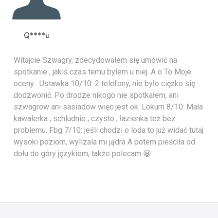
Q****u
Witajcie Szwagry, zdecydowałem się umówić na
spotkanie , jakiś czas temu byłem u niej. A o To Moje
oceny : Ustawka 10/10: 2 telefony, nie było ciężko się
dodzwonić. Po drodze nikogo nie spotkałem, ani
szwagrow ani sasiadow więc jest ok. Lokum 8/10: Mała
kawalerka , schludnie , czysto , łazienka też bez
problemu. Fbg 7/10: jeśli chodzi o loda to już widać tutaj
wysoki poziom, wylizala mi jądra A potem pieściła od
dołu do góry językiem, także polecam 😀 .