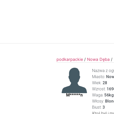
podkarpackie
/
Nowa Dęba
/
Nazwa z ogł
Miasto:
Now
Wiek:
28
Wzrost:
169
M******n
Waga:
56kg
Włosy:
Blon
Biust:
3
Ktoś był i m