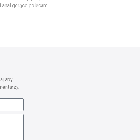
ki anal gorąco polecam..
aj aby
mentarzy,