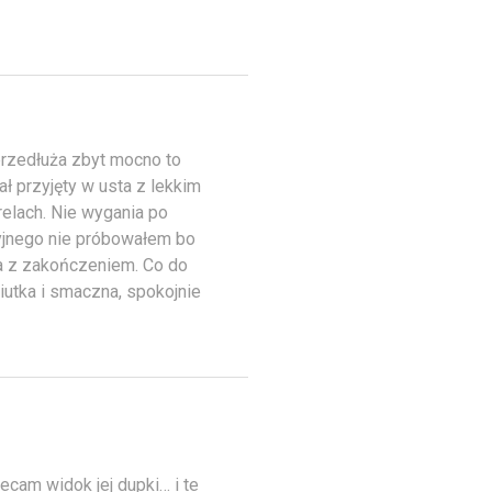
 przedłuża zbyt mocno to
ał przyjęty w usta z lekkim
elach. Nie wygania po
cyjnego nie próbowałem bo
a z zakończeniem. Co do
iutka i smaczna, spokojnie
lecam widok jej dupki… i te