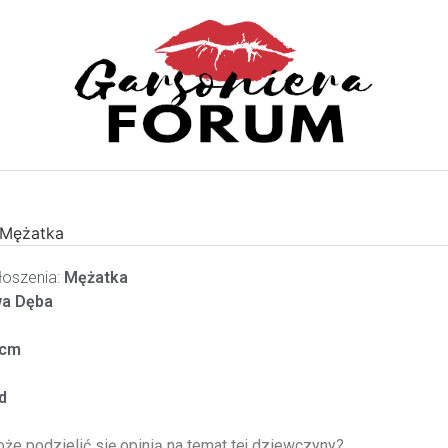
Mężatka
oszenia:
Mężatka
a Dęba
cm
d
oże podzielić się opinią na temat tej dziewczyny?