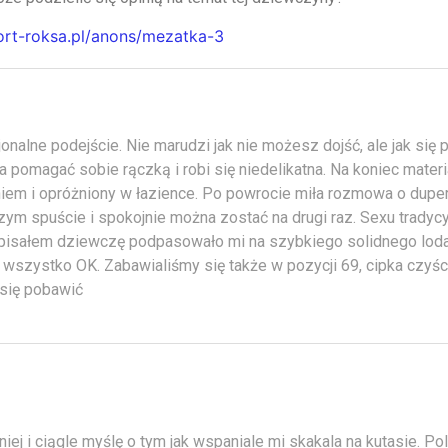
cort-roksa.pl/anons/mezatka-3
onalne podejście. Nie marudzi jak nie możesz dojść, ale jak się
 pomagać sobie rączką i robi się niedelikatna. Na koniec materi
iem i opróżniony w łazience. Po powrocie miła rozmowa o duper
zym spuście i spokojnie można zostać na drugi raz. Sexu trady
k pisałem dziewczę podpasowało mi na szybkiego solidnego lod
 wszystko OK. Zabawialiśmy się także w pozycji 69, cipka czyśc
się pobawić
 niej i ciągle myślę o tym jak wspaniale mi skakala na kutasie. Po