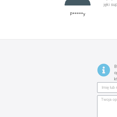
jęki su
P*****y
B
o
k