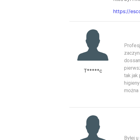
https://es
Profesj
zaczyna
dossan
pierws
T*****c
tak ja
higieny
można 
Byłej u