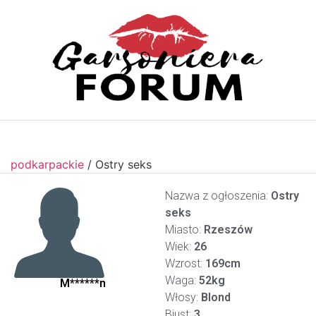
podkarpackie
/
Ostry seks
Nazwa z ogłoszenia:
Ostry
seks
Miasto:
Rzeszów
Wiek:
26
Wzrost:
169cm
Waga:
52kg
M******n
Włosy:
Blond
Biust:
3