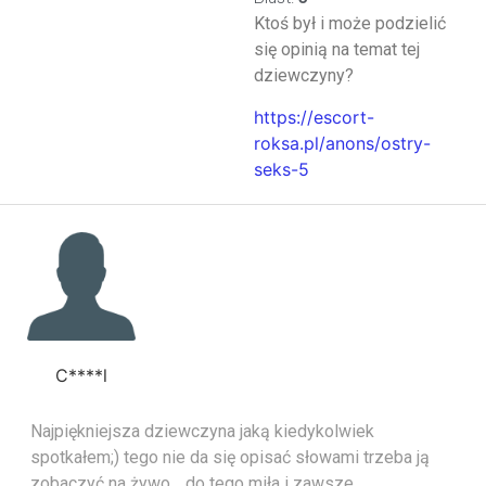
Ktoś był i może podzielić
się opinią na temat tej
dziewczyny?
https://escort-
roksa.pl/anons/ostry-
seks-5
C****l
Najpiękniejsza dziewczyna jaką kiedykolwiek
spotkałem;) tego nie da się opisać słowami trzeba ją
zobaczyć na żywo… do tego miła i zawsze