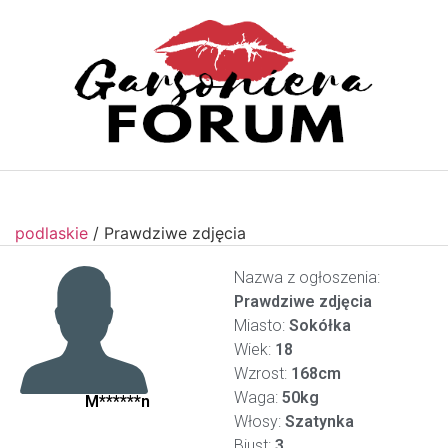
podlaskie
/
Prawdziwe zdjęcia
Nazwa z ogłoszenia:
Prawdziwe zdjęcia
Miasto:
Sokółka
Wiek:
18
Wzrost:
168cm
Waga:
50kg
M******n
Włosy:
Szatynka
Biust:
3