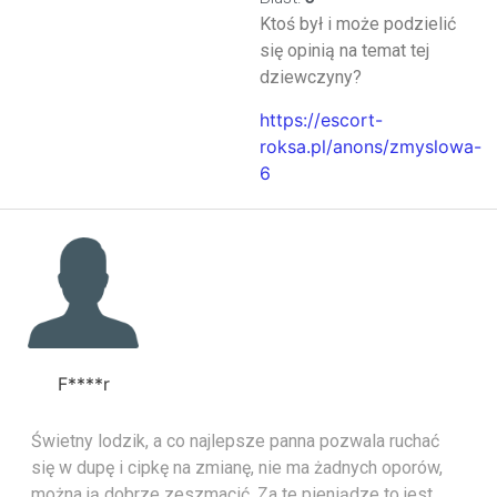
Ktoś był i może podzielić
się opinią na temat tej
dziewczyny?
https://escort-
roksa.pl/anons/zmyslowa-
6
F****r
Świetny lodzik, a co najlepsze panna pozwala ruchać
się w dupę i cipkę na zmianę, nie ma żadnych oporów,
można ją dobrze zeszmacić. Za te pieniądze to jest