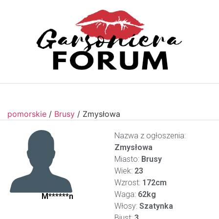
pomorskie
/
Brusy
/
Zmysłowa
Nazwa z ogłoszenia:
Zmysłowa
Miasto:
Brusy
Wiek:
23
Wzrost:
172cm
Waga:
62kg
M******n
Włosy:
Szatynka
Biust:
3