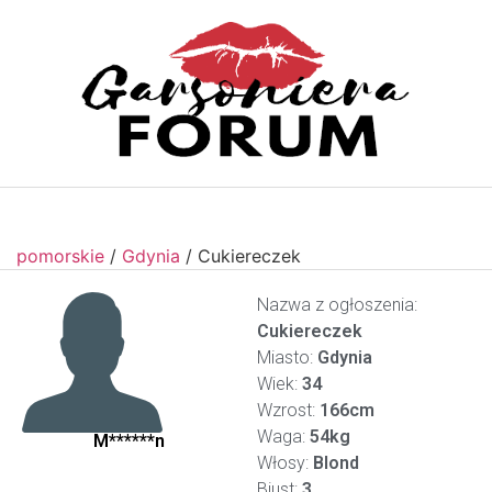
pomorskie
/
Gdynia
/
Cukiereczek
Nazwa z ogłoszenia:
Cukiereczek
Miasto:
Gdynia
Wiek:
34
Wzrost:
166cm
Waga:
54kg
M******n
Włosy:
Blond
Biust:
3