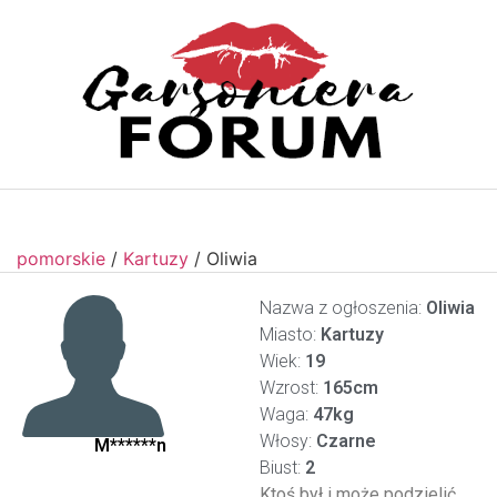
pomorskie
/
Kartuzy
/
Oliwia
Nazwa z ogłoszenia:
Oliwia
Miasto:
Kartuzy
Wiek:
19
Wzrost:
165cm
Waga:
47kg
Włosy:
Czarne
M******n
Biust:
2
Ktoś był i może podzielić