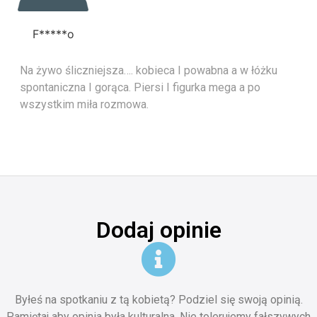
F*****o
Na żywo śliczniejsza…. kobieca I powabna a w łóżku
spontaniczna I gorąca. Piersi I figurka mega a po
wszystkim miła rozmowa.
Dodaj opinie
Byłeś na spotkaniu z tą kobietą? Podziel się swoją opinią.
Pamiętaj aby opinia była kulturalna. Nie tolerujemy fałszywych