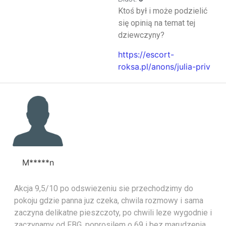
Ktoś był i może podzielić
się opinią na temat tej
dziewczyny?
https://escort-
roksa.pl/anons/julia-priv
M*****n
Akcja 9,5/10 po odswiezeniu sie przechodzimy do
pokoju gdzie panna juz czeka, chwila rozmowy i sama
zaczyna delikatne pieszczoty, po chwili leze wygodnie i
zaczynamy od FBG, poprosilem o 69 i bez marudzenia