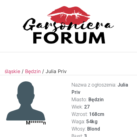
śląskie
/
Będzin
/
Julia Priv
Nazwa z ogłoszenia:
Julia
Priv
Miasto:
Będzin
Wiek:
27
Wzrost:
168cm
Waga:
54kg
M******n
Włosy:
Blond
Biust:
3