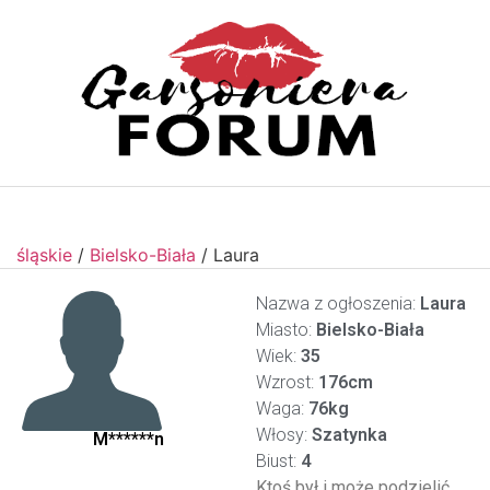
śląskie
/
Bielsko-Biała
/
Laura
Nazwa z ogłoszenia:
Laura
Miasto:
Bielsko-Biała
Wiek:
35
Wzrost:
176cm
Waga:
76kg
Włosy:
Szatynka
M******n
Biust:
4
Ktoś był i może podzielić