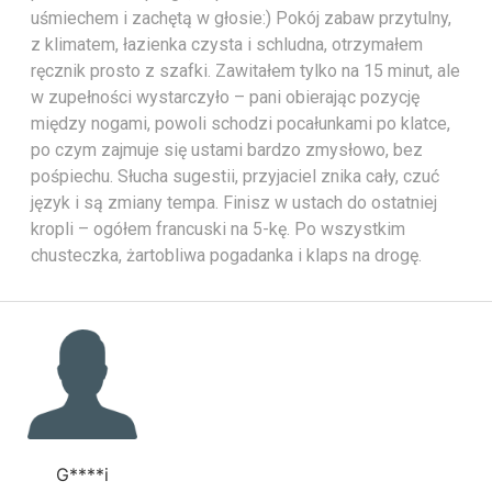
uśmiechem i zachętą w głosie:) Pokój zabaw przytulny,
z klimatem, łazienka czysta i schludna, otrzymałem
ręcznik prosto z szafki. Zawitałem tylko na 15 minut, ale
w zupełności wystarczyło – pani obierając pozycję
między nogami, powoli schodzi pocałunkami po klatce,
po czym zajmuje się ustami bardzo zmysłowo, bez
pośpiechu. Słucha sugestii, przyjaciel znika cały, czuć
język i są zmiany tempa. Finisz w ustach do ostatniej
kropli – ogółem francuski na 5-kę. Po wszystkim
chusteczka, żartobliwa pogadanka i klaps na drogę.
G****i