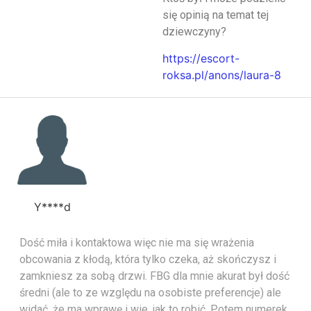
się opinią na temat tej
dziewczyny?
https://escort-
roksa.pl/anons/laura-8
Y****d
Dość miła i kontaktowa więc nie ma się wrażenia
obcowania z kłodą, która tylko czeka, aż skończysz i
zamkniesz za sobą drzwi. FBG dla mnie akurat był dość
średni (ale to ze względu na osobiste preferencje) ale
widać, że ma wprawę i wie, jak to robić. Potem numerek