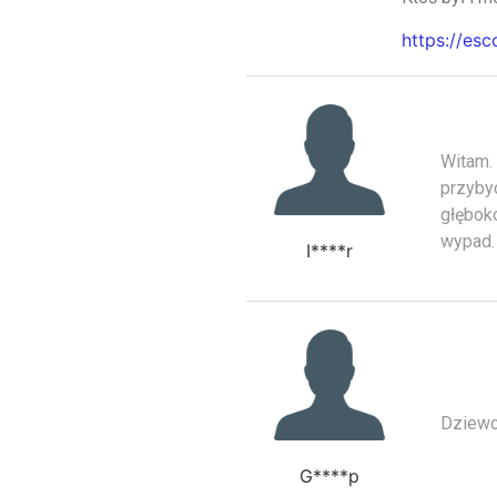
https://esc
Witam. 
przybyc
głęboko
wypad.
I****r
Dziewc
G****p