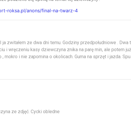
ort-roksa.pl/anons/final-na-twarz-4
I ja zwitałem ze dwa dni temu. Godziny przedpołudniowe . Dwa t
iu i wręczeniu kasy dziewczyna znika na parę min, ale potem już f
 , mokro i nie zapomina o okolicach. Guma na sprzęt i jazda. Spu
zyna ze zdjęć. Cycki obledne