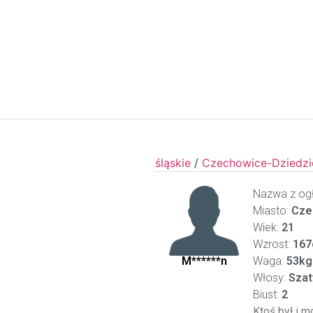
śląskie
/
Czechowice-Dziedzi
Nazwa z ogł
Miasto:
Cze
Wiek:
21
Wzrost:
167
M******n
Waga:
53kg
Włosy:
Szat
Biust:
2
Ktoś był i m