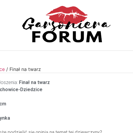
ce
/
Finał na twarz
oszenia:
Finał na twarz
chowice-Dziedzice
cm
ynka
oże podzielić się opinią na temat tej dziewczyny?