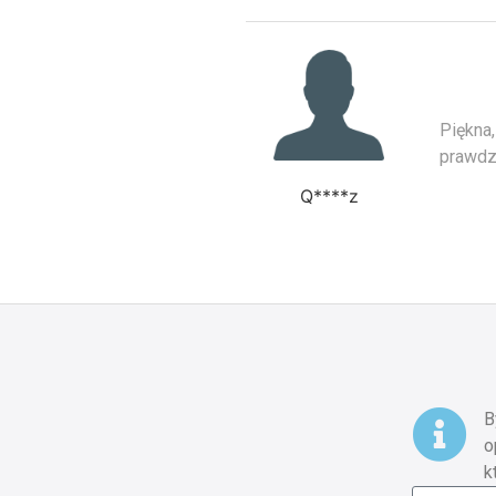
Piękna,
prawdz
Q****z
B
o
k