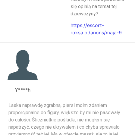
się opinią na temat tej
dziewczyny?
https://escort-
roksa.pl/anons/maja-9
Y****h
Laska naprawdę zgrabna, piersi moim zdaniem
proporcjonalne do figury, większe by mi nie pasowały
do całości. Śliczniutkie pośladki, nie mogłem się
napatrzyć, czego nie ukrywałem i co chyba sprawiało
przyjemność też jej. Ma w ofercie masaż, ale to ja jej