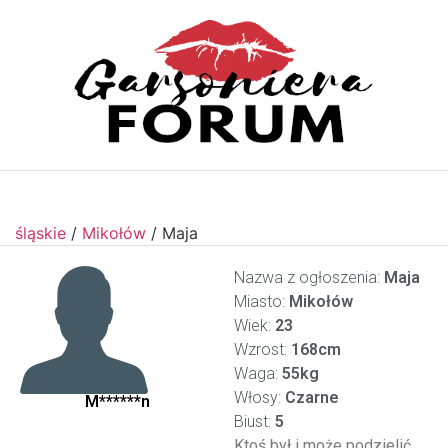
śląskie
/
Mikołów
/
Maja
Nazwa z ogłoszenia:
Maja
Miasto:
Mikołów
Wiek:
23
Wzrost:
168cm
Waga:
55kg
Włosy:
Czarne
M******n
Biust:
5
Ktoś był i może podzielić