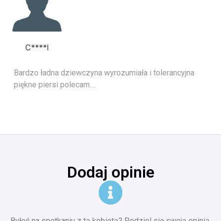
C****l
Bardzo ładna dziewczyna wyrozumiała i tolerancyjna
piękne piersi polecam….
Dodaj opinie
Byłeś na spotkaniu z tą kobietą? Podziel się swoją opinią.