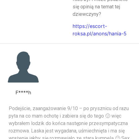
się opinią na temat tej
dziewczyny?
https://escort-
roksa.pl/anons/hania-5
F****h
Podejście, zaangażowanie 9/10 – po prysznicu od razu
pyta na co mam ochotę i zabiera się do tego 🙂 więc
wybrałem lodzik do końca następnie przesympatyczna
rozmowa. Laska jest wygadana, uśmiechnięta i ma się
wrażenie jakby się rozmawiało ze starą kumpelą 🙂 Sex