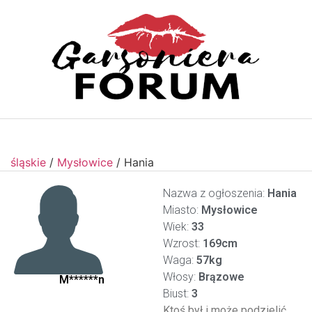
śląskie
/
Mysłowice
/
Hania
Nazwa z ogłoszenia:
Hania
Miasto:
Mysłowice
Wiek:
33
Wzrost:
169cm
Waga:
57kg
Włosy:
Brązowe
M******n
Biust:
3
Ktoś był i może podzielić