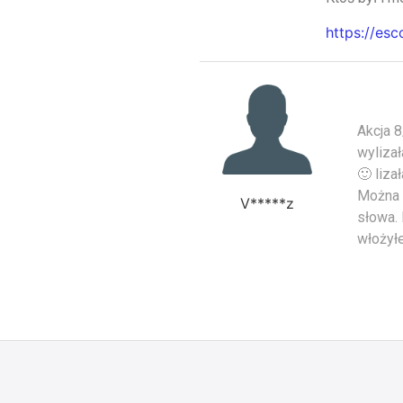
https://esc
Akcja 8
wyliza
🙂 liza
Można o
V*****z
słowa. 
włożyłe