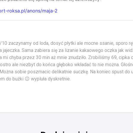
ort-roksa.pl/anons/maja-2
/10 zaczynamy od loda, dosyć płytki ale mocne ssanie, sporo ręk
ła jajeczka. Sama zabiera się za lizanie kakaowego oczka jak w
ła mi chyba przez 30 min aż mnie znudziło. Zrobiliśmy 69, cipka
stro ale niezbyt do końca głęboko wkładać to nie można. Głośno
Można sobie poszmacic delikatnie suczkę. Na koniec spust do us
m do buźki 😉 wypluła dyskretnie.