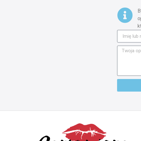
B
o
k