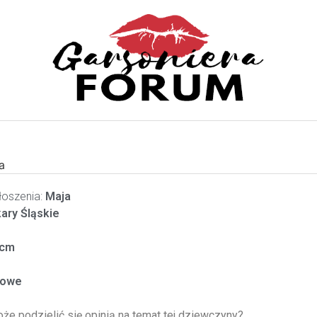
a
oszenia:
Maja
ary Śląskie
cm
zowe
oże podzielić się opinią na temat tej dziewczyny?