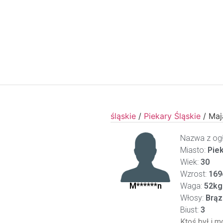
śląskie
/
Piekary Śląskie
/
Maj
Nazwa z ogł
Miasto:
Piek
Wiek:
30
Wzrost:
169
M******n
Waga:
52kg
Włosy:
Brą
Biust:
3
Ktoś był i m