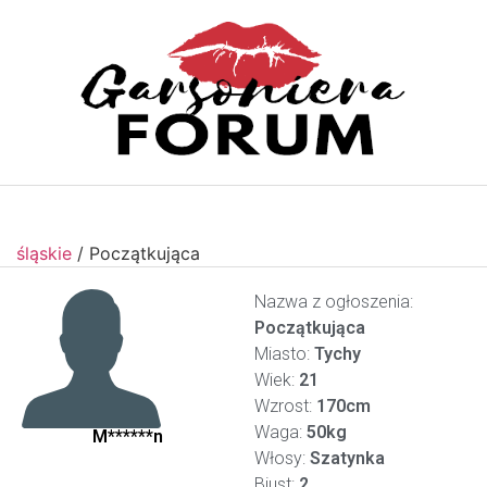
śląskie
/
Początkująca
Nazwa z ogłoszenia:
Początkująca
Miasto:
Tychy
Wiek:
21
Wzrost:
170cm
Waga:
50kg
M******n
Włosy:
Szatynka
Biust:
2