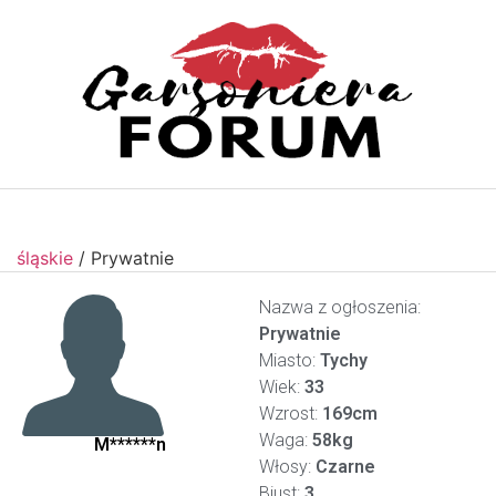
śląskie
/
Prywatnie
Nazwa z ogłoszenia:
Prywatnie
Miasto:
Tychy
Wiek:
33
Wzrost:
169cm
Waga:
58kg
M******n
Włosy:
Czarne
Biust:
3