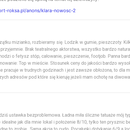
cort-roksa.pl/anons/klara-nowosc-2
ątku mizianko, rozbieramy się. Lodzik w gumie, pieszczoty. Kil
przyjemnie. Brak teatralnego aktorstwa, wszystko bardzo natur
chodzi o fetysz stóp, całowanie, pieszczenie, footjob. Panna bar
owanie: Top w mieście. Stosunek ceny do jakości bardzo wysok
 pracuje w trudnych godzinach i jest zawsze obłożona, to dla mn
zych adresów pod które się kieruję jeżeli mam ochotę na diwowa
dziś ustawka bezproblemowa. Ładna miła śliczne tatuaże mój ty
 idealne jak dla mnie lokal i położenie 8/10, tylko ten prysznic 
dnę to zrobię . Sama akcja to cudo. Pocałunki dotykanie 6/9 a lod