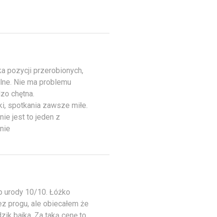
ka pozycji przerobionych,
alne. Nie ma problemu
dzo chętna.
i, spotkania zawsze miłe.
ie jest to jeden z
nie
p urody 10/10. Łóżko
bez progu, ale obiecałem że
zik bajka. Za taką cenę to