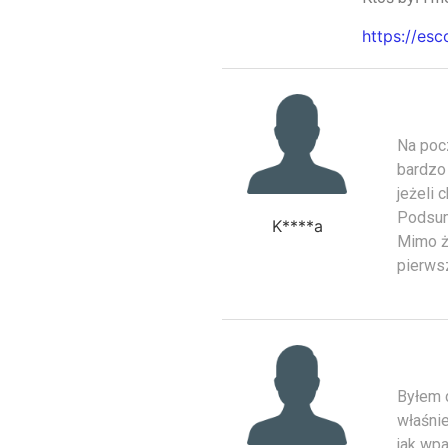
https://es
Na pocz
bardzo 
jeżeli 
Podsum
K****a
Mimo że
pierws
Byłem 
właśnie
jak wpa