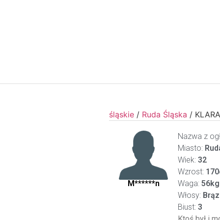
śląskie
/
Ruda Śląska
/
KLARA
Nazwa z ogł
Miasto:
Ruda
Wiek:
32
Wzrost:
170
M******n
Waga:
56kg
Włosy:
Brą
Biust:
3
Ktoś był i m