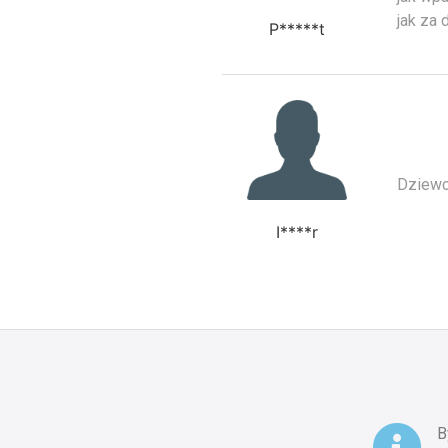
jak za
P*****t
Dziewcz
I****r
B