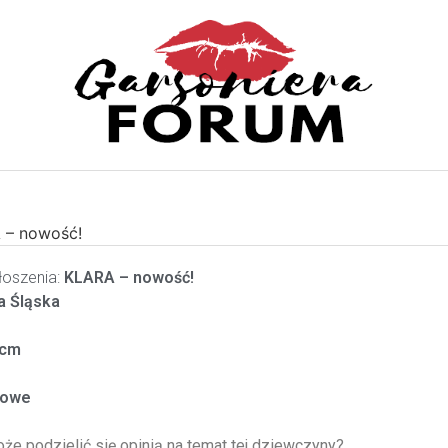
 – nowość!
oszenia:
KLARA – nowość!
 Śląska
cm
zowe
oże podzielić się opinią na temat tej dziewczyny?