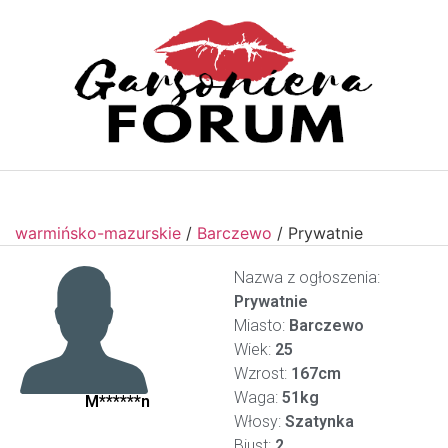
warmińsko-mazurskie
/
Barczewo
/
Prywatnie
Nazwa z ogłoszenia:
Prywatnie
Miasto:
Barczewo
Wiek:
25
Wzrost:
167cm
Waga:
51kg
M******n
Włosy:
Szatynka
Biust:
2