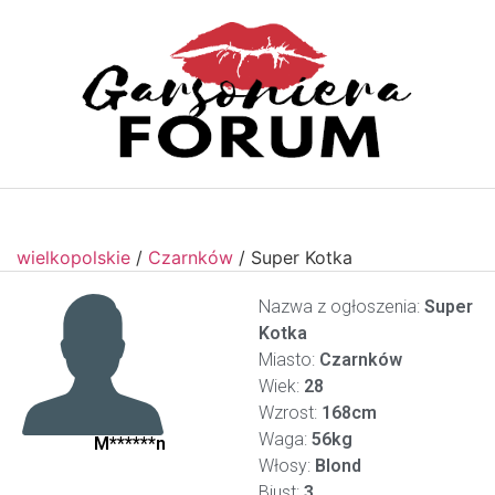
wielkopolskie
/
Czarnków
/
Super Kotka
Nazwa z ogłoszenia:
Super
Kotka
Miasto:
Czarnków
Wiek:
28
Wzrost:
168cm
Waga:
56kg
M******n
Włosy:
Blond
Biust:
3